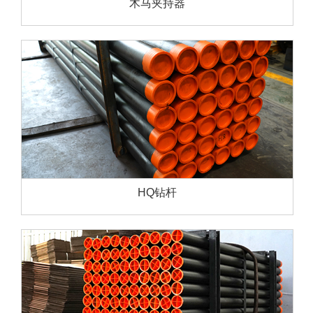
木马夹持器
HQ钻杆