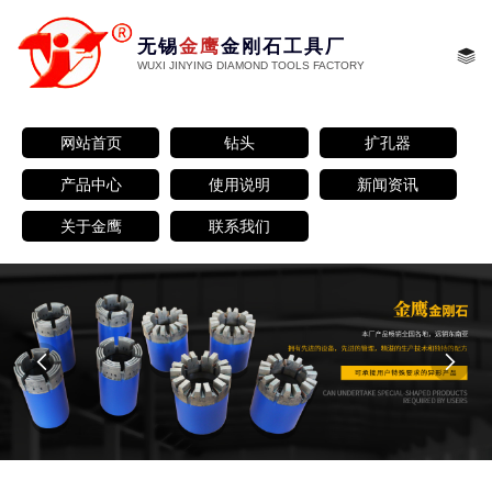
无锡
金鹰
金刚石工具厂
WUXI JINYING DIAMOND TOOLS FACTORY
网站首页
钻头
扩孔器
产品中心
使用说明
新闻资讯
关于金鹰
联系我们

